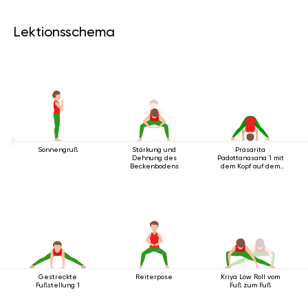
Lektionsschema
Sonnengruß
Stärkung und
Prasarita
Dehnung des
Padottanasana 1 mit
Beckenbodens
dem Kopf auf dem
Boden
Gestreckte
Reiterpose
Kriya Low Roll vom
Fußstellung 1
Fuß zum Fuß