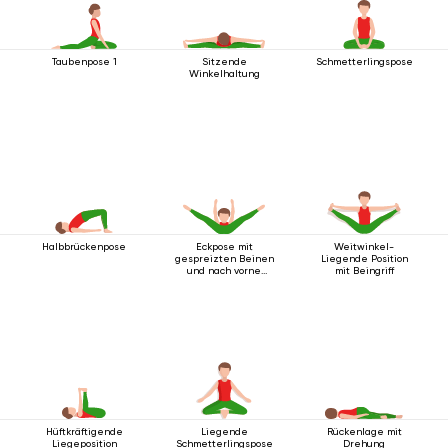
Taubenpose 1
Sitzende
Schmetterlingspose
Winkelhaltung
Halbbrückenpose
Eckpose mit
Weitwinkel-
gespreizten Beinen
Liegende Position
und nach vorne
mit Beingriff
ausgestreckten
Armen
Hüftkräftigende
Liegende
Rückenlage mit
Liegeposition
Schmetterlingspose
Drehung