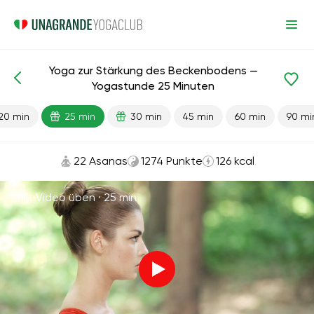
Yoga zur Stärkung des Beckenbodens —
Fertige Lektionen
Becken
Yogastunde 25 Minuten
20 min
25 min
30 min
45 min
60 min
90 mi
22 Asanas
1274 Punkte
126 kcal
Mit Video üben ·
25 min