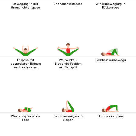
Bewegung in der
Unendlichkeitspose
Winkelbewegung in
Unendlichkeitspose
Rückenlage
Eckpose mit
Weitwinkel-
Halbbrückenbewegung
gespreizten Beinen
Liegende Position
und nach vorne
mit Beingriff
ausgestreckten
Armen
Windentspannende
Beinstreckungen im
Halbbrückenpose
Pose
Liegen