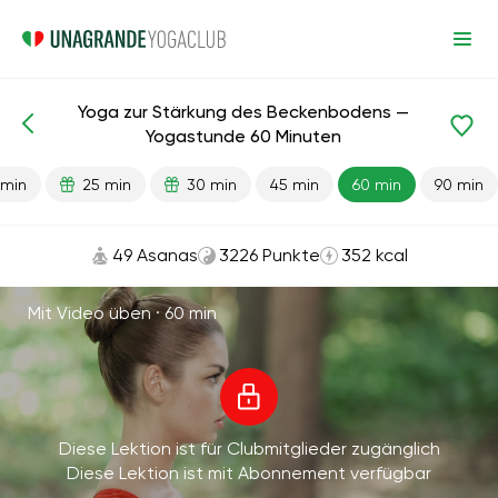
Yoga zur Stärkung des Beckenbodens —
Fertige Lektionen
Becken
Yogastunde 60 Minuten
 min
25 min
30 min
45 min
60 min
90 min
49 Asanas
3226 Punkte
352 kcal
Mit Video üben ·
60 min
Diese Lektion ist für Clubmitglieder zugänglich
Diese Lektion ist mit Abonnement verfügbar