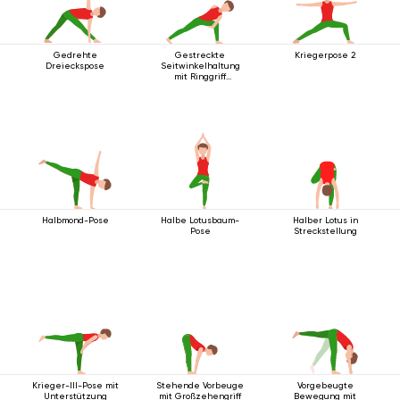
Gedrehte
Gestreckte
Kriegerpose 2
Dreieckspose
Seitwinkelhaltung
mit Ringgriff
unterhalb des Knies
Halbmond-Pose
Halbe Lotusbaum-
Halber Lotus in
Pose
Streckstellung
Krieger-III-Pose mit
Stehende Vorbeuge
Vorgebeugte
Unterstützung
mit Großzehengriff
Bewegung mit