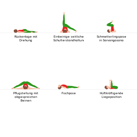
Rückenlage mit
Einbeinige seitliche
Schmetterlingspose
Drehung
Schulterstandhaltung
in Sarvangasana
Pflugstellung mit
Fischpose
Hüftkräftigende
abgespreizten
Liegeposition
Beinen