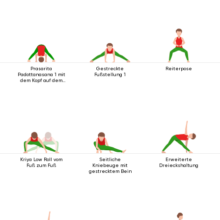
Prasarita
Gestreckte
Reiterpose
Padottanasana 1 mit
Fußstellung 1
dem Kopf auf dem
Boden
Kriya Low Roll vom
Seitliche
Erweiterte
Fuß zum Fuß
Kniebeuge mit
Dreieckshaltung
gestrecktem Bein