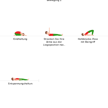
Bewegung 2
Kindhaltung
Strecken Sie Ihre
Halbbrücke-Pose
Arme aus der
mit Beingriff
Liegeposition nach
oben
Entspannungshaltung