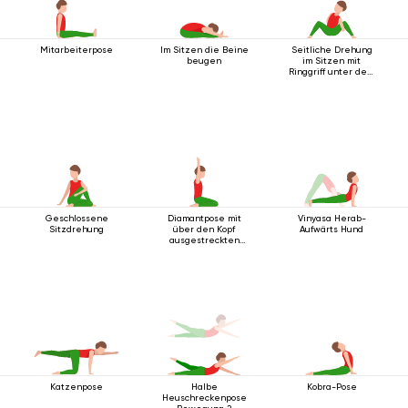
Mitarbeiterpose
Im Sitzen die Beine
Seitliche Drehung
beugen
im Sitzen mit
Ringgriff unter dem
Knie
Geschlossene
Diamantpose mit
Vinyasa Herab-
Sitzdrehung
über den Kopf
Aufwärts Hund
ausgestreckten
Armen
Katzenpose
Halbe
Kobra-Pose
Heuschreckenpose