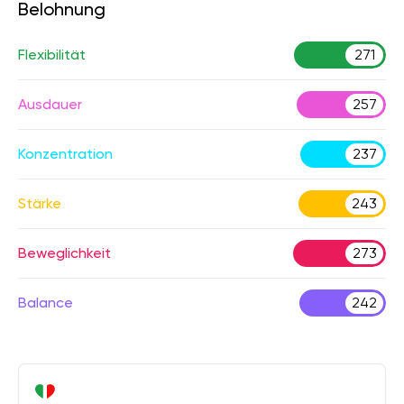
Belohnung
Flexibilität
271
Ausdauer
257
Konzentration
237
Stärke
243
Beweglichkeit
273
Balance
242