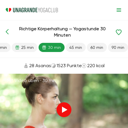
Richtige Körperhaltung — Yogastunde 30
Fertige Lektionen
Zurück
Minuten
 min
25 min
30 min
45 min
60 min
90 min
28 Asanas
1523 Punkte
220 kcal
Mit Video üben ·
30 min