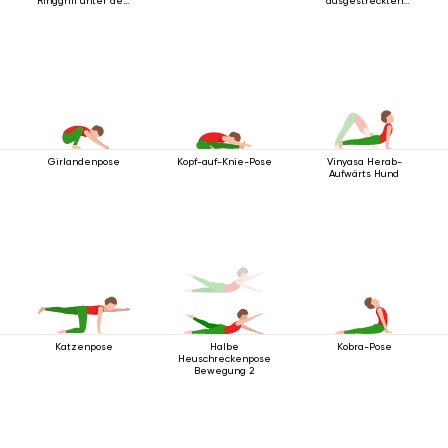
Ringgriff unter dem
ausgestreckten
Knie
Armen
Girlandenpose
Kopf-auf-Knie-Pose
Vinyasa Herab-
Aufwärts Hund
Katzenpose
Halbe
Kobra-Pose
Heuschreckenpose
Bewegung 2