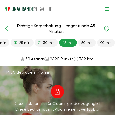
Richtige Körperhaltung — Yogastunde 45
Fertige Lektionen
Zurück
Minuten
 min
25 min
30 min
45 min
60 min
90 min
39 Asanas
2420 Punkte
342 kcal
Mit Video üben ·
45 min
Diese Lektion ist für Clubmitglieder zugänglich
Diese Lektion ist mit Abonnement verfügbar