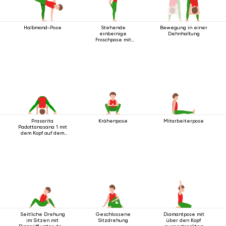
Halbmond-Pose
Stehende
Bewegung in einer
einbeinige
Dehnhaltung
Froschpose mit
Rückbeuge
Prasarita
Krähenpose
Mitarbeiterpose
Padottanasana 1 mit
dem Kopf auf dem
Boden
Seitliche Drehung
Geschlossene
Diamantpose mit
im Sitzen mit
Sitzdrehung
über den Kopf