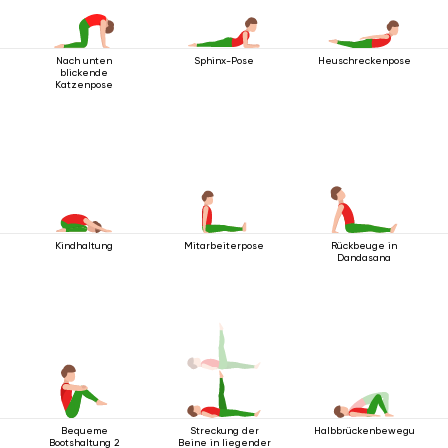
Nach unten
Sphinx-Pose
Heuschreckenpose
blickende
Katzenpose
Kindhaltung
Mitarbeiterpose
Rückbeuge in
Dandasana
Bequeme
Streckung der
Halbbrückenbewegung
Bootshaltung 2
Beine in liegender