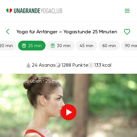
Yoga für Anfänger — Yogastunde 25 Minuten
Fertige Lektionen
Anfang
20 min
25 min
30 min
45 min
60 min
90 mi
24 Asanas
1288 Punkte
133 kcal
Mit Video üben ·
25 min