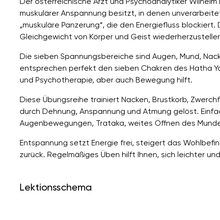
Der österreichische Arzt und Psychoanalytiker Wilhel
muskulärer Anspannung besitzt, in denen unverarbeitet
„muskuläre Panzerung“, die den Energiefluss blockier
Gleichgewicht von Körper und Geist wiederherzustelle
Die sieben Spannungsbereiche sind Augen, Mund, Nacke
entsprechen perfekt den sieben Chakren des Hatha Y
und Psychotherapie, aber auch Bewegung hilft.
Diese Übungsreihe trainiert Nacken, Brustkorb, Zwerc
durch Dehnung, Anspannung und Atmung gelöst. Einfa
Augenbewegungen, Trataka, weites Öffnen des Munde
Entspannung setzt Energie frei, steigert das Wohlbef
zurück. Regelmäßiges Üben hilft Ihnen, sich leichter und 
Lektionsschema