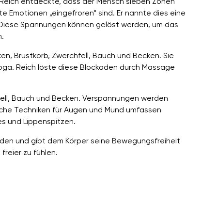
m Reich entdeckte, dass der Mensch sieben Zonen
e Emotionen „eingefroren“ sind. Er nannte dies eine
t. Diese Spannungen können gelöst werden, um das
n.
n, Brustkorb, Zwerchfell, Bauch und Becken. Sie
oga. Reich löste diese Blockaden durch Massage
hfell, Bauch und Becken. Verspannungen werden
che Techniken für Augen und Mund umfassen
s und Lippenspitzen.
inden und gibt dem Körper seine Bewegungsfreiheit
freier zu fühlen.