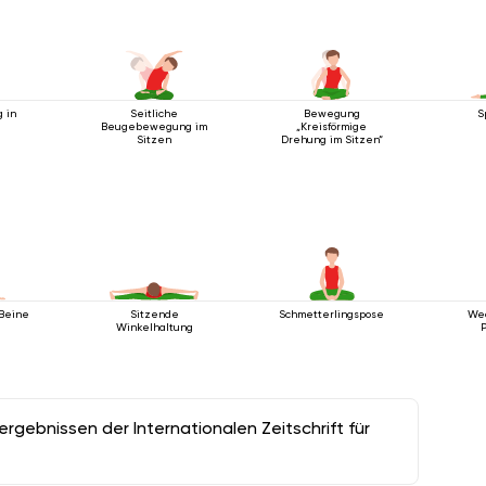
 in
Seitliche
Bewegung
S
a
Beugebewegung im
„Kreisförmige
Sitzen
Drehung im Sitzen“
 Beine
Sitzende
Schmetterlingspose
We
Winkelhaltung
gebnissen der Internationalen Zeitschrift für