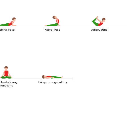
phinx-Pose
Kobra-Pose
Verbeugung
chselatmung
Entspannungshaltung
Pranayama