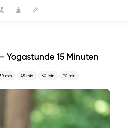
— Yogastunde 15 Minuten
Muskelverspannungen lösen
15 min
30 min
45 min
60 min
90 min
flucht der seele
01:44
innerer frieden
01:27