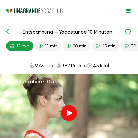
Entspannung — Yogastunde 10 Minuten
Fertige Lektionen
Entspannung
10 min
15 min
20 min
25 min
30 
9 Asanas
382 Punkte
43 kcal
Mit Video üben ·
10 min