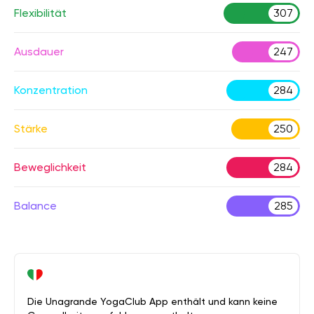
Flexibilität
307
Ausdauer
247
Konzentration
284
Stärke
250
Beweglichkeit
284
Balance
285
Die Unagrande YogaClub App enthält und kann keine