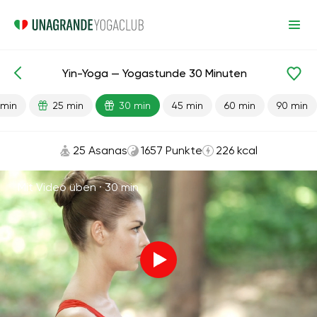
Yin-Yoga — Yogastunde 30 Minuten
Fertige Lektionen
Entspannung
 min
25 min
30 min
45 min
60 min
90 min
25 Asanas
1657 Punkte
226 kcal
Mit Video üben ·
30 min