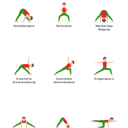
Pyramidenpose
Reiterpose
Weitbeinige
Biegung
Erweiterte
Gestreckte
Kriegerpose 2
Dreieckshaltung
Seitwinkelpose