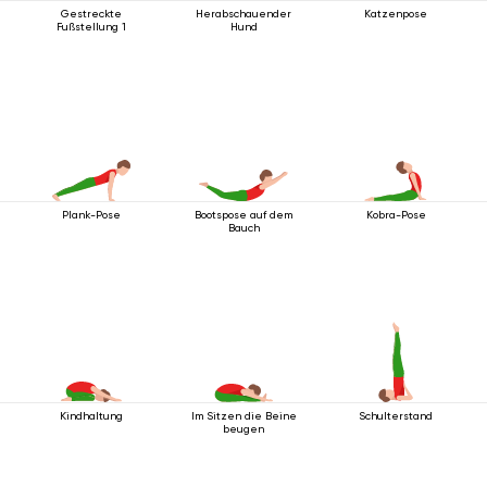
Gestreckte
Herabschauender
Katzenpose
Fußstellung 1
Hund
Plank-Pose
Bootspose auf dem
Kobra-Pose
Bauch
Kindhaltung
Im Sitzen die Beine
Schulterstand
beugen