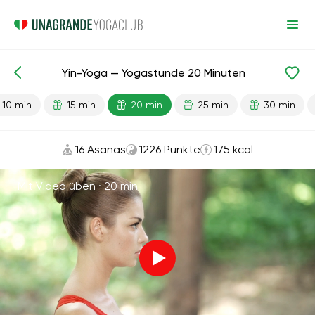
Yin-Yoga — Yogastunde 20 Minuten
Fertige Lektionen
Entspannung
10 min
15 min
20 min
25 min
30 min
16 Asanas
1226 Punkte
175 kcal
Mit Video üben ·
20 min