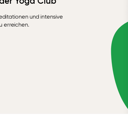
 der Yoga Club
ditationen und intensive
u erreichen.