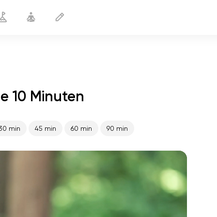
e 10 Minuten
Gesunde Nieren
10 min
30 min
45 min
60 min
90 min
flucht der seele
01:44
innerer frieden
01:27