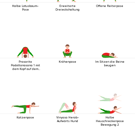
Halbe Lotusbaum-
Erweiterte
Offene Reiterpose
Pose
Dreieckshaltung
Prasarita
Krähenpose
Im Sitzen die Beine
Padottanasana 1 mit
beugen
dem Kopf auf dem
Boden
Katzenpose
Vinyasa Herab-
Halbe
Aufwärts Hund
Heuschreckenpose
Bewegung 2