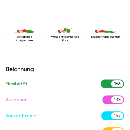
Schlafende
Windentspannende
Entspannungshaltung
Kriegerpose
Pose
Belohnung
Flexibilität
166
Ausdauer
133
Konzentration
157