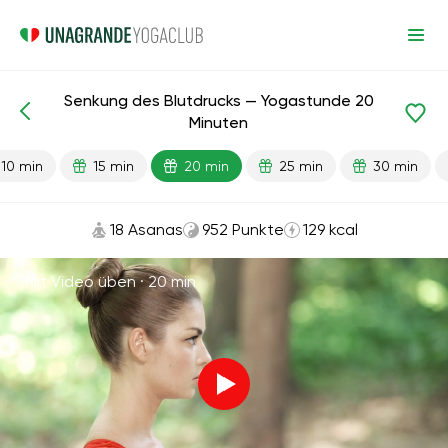
Senkung des Blutdrucks — Yogastunde 20
Fertige Lektionen
Druck
Minuten
10 min
15 min
20 min
25 min
30 min
18 Asanas
952 Punkte
129 kcal
Mit Video üben ·
20 min