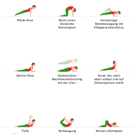
Plank-Pose
Nach unten
Vierbeinige
blickende
Stockbewegung mit
Katzenpose
Ellbogenunterstützung
Sphinx-Pose
Dynamisches
Hund, der nach
Bauchmuskeltraining
oben schaut und auf
mit der Vier-
Zehenspitzen steht
Stangen-
Stabhaltung mit
Ellbogenunterstützung
Tiefe
Verbeugung
Katzen-Dehnpose