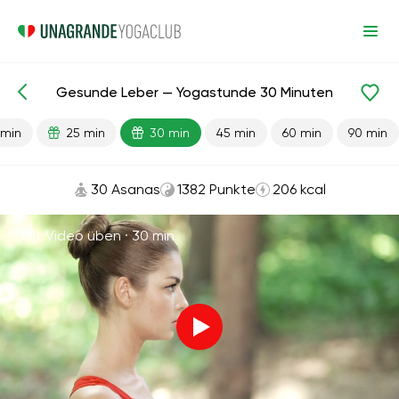
Gesunde Leber — Yogastunde 30 Minuten
Fertige Lektionen
Leber
Verdauung
 min
25 min
30 min
45 min
60 min
90 min
30 Asanas
1382 Punkte
206 kcal
Mit Video üben ·
30 min