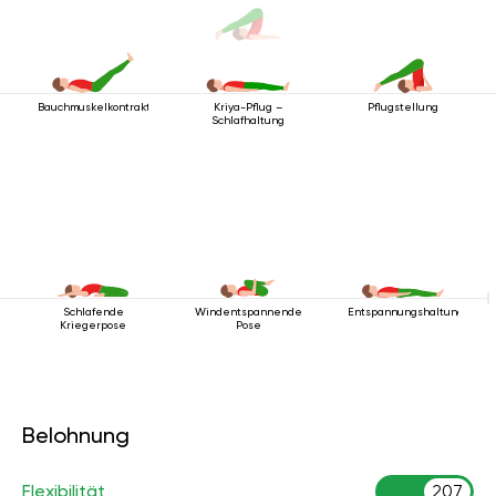
Bauchmuskelkontraktionshaltung
Pflugstellung
Kriya-Pflug –
Schlafhaltung
Schlafende
Windentspannende
Entspannungshaltung
Kriegerpose
Pose
Belohnung
Flexibilität
207