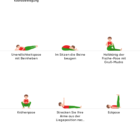
Kobrabewegung
Unendlichkeitspose
Im Sitzen die Beine
Halbkönig der
mit Beinheben
beugen
Fische-Pose mit
Gruß-Mudra
Krähenpose
Strecken Sie Ihre
Eckpose
Arme aus der
Liegeposition nach
oben