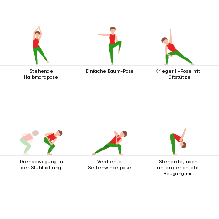
Stehende
Einfache Baum-Pose
Krieger II-Pose mit
Halbmondpose
Hüftstütze
Drehbewegung in
Verdrehte
Stehende, nach
der Stuhlhaltung
Seitenwinkelpose
unten gerichtete
Beugung mit
Handgelenksverschluss