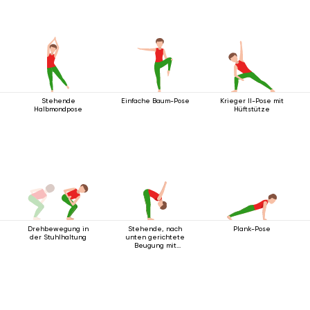
Stehende
Einfache Baum-Pose
Krieger II-Pose mit
Halbmondpose
Hüftstütze
Drehbewegung in
Stehende, nach
Plank-Pose
der Stuhlhaltung
unten gerichtete
Beugung mit
Handgelenksverschluss