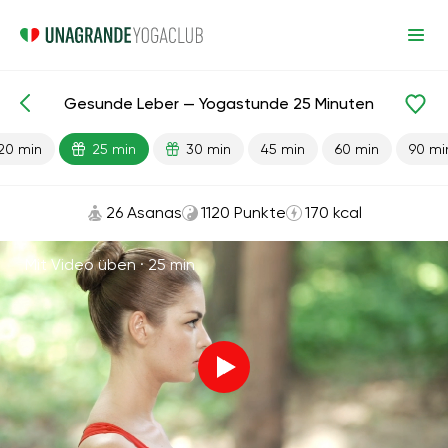
Gesunde Leber — Yogastunde 25 Minuten
Fertige Lektionen
Leber
Verdauung
20 min
25 min
30 min
45 min
60 min
90 mi
26 Asanas
1120 Punkte
170 kcal
Mit Video üben ·
25 min