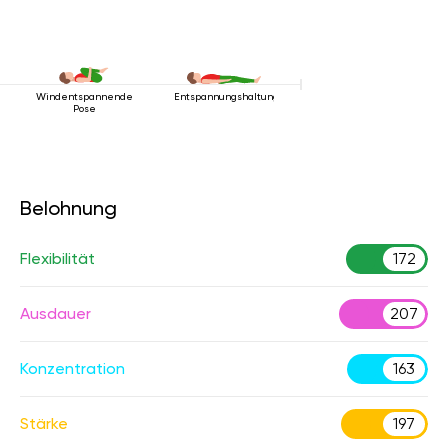
Windentspannende
Entspannungshaltung
Pose
Belohnung
Flexibilität
172
Ausdauer
207
Konzentration
163
Stärke
197