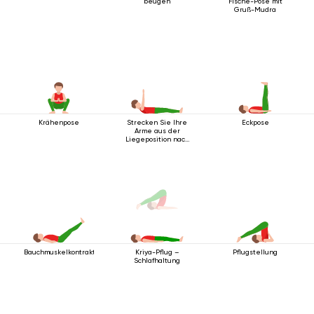
beugen
Fische-Pose mit
Gruß-Mudra
Krähenpose
Strecken Sie Ihre
Eckpose
Arme aus der
Liegeposition nach
oben
Bauchmuskelkontraktionshaltung
Pflugstellung
Kriya-Pflug –
Schlafhaltung