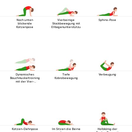
Nach unten
Vierbeinige
Sphinx-Pose
blickende
Stockbewegung mit
Katzenpose
Ellbogenunterstützung
Dynamisches
Tiefe
Verbeugung
Bauchmuskeltraining
Kobrabewegung
mit der Vier-
Stangen-
Stabhaltung mit
Ellbogenunterstützung
Katzen-Dehnpose
Im Sitzen die Beine
Halbkönig der