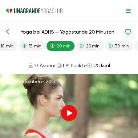
Yoga bei ADHS — Yogastunde 20 Minuten
Fertige Lektionen
Anti-Stress
10 min
15 min
20 min
25 min
30 min
17 Asanas
1191 Punkte
125 kcal
Mit Video üben ·
20 min