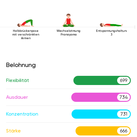
Halbbrückenpose
Wechselatmung
Entspannungshaltung
mit verschränkten
Pranayama
3
Armen
Belohnung
Flexibilität
699
Ausdauer
734
Konzentration
731
Stärke
666