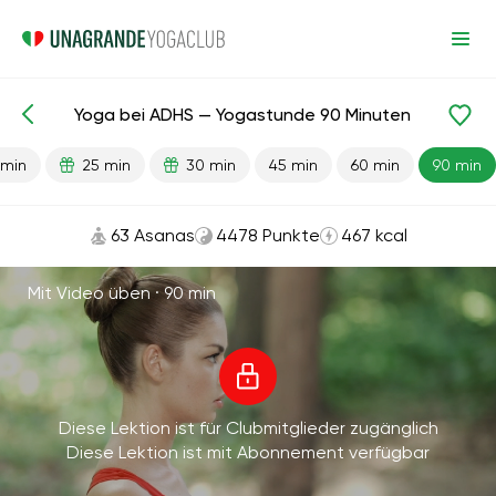
Yoga bei ADHS — Yogastunde 90 Minuten
Fertige Lektionen
Anti-Stress
 min
25 min
30 min
45 min
60 min
90 min
63 Asanas
4478 Punkte
467 kcal
Mit Video üben ·
90 min
Diese Lektion ist für Clubmitglieder zugänglich
Diese Lektion ist mit Abonnement verfügbar