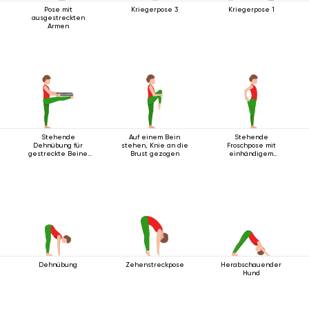
Pose mit
Kriegerpose 3
Kriegerpose 1
ausgestreckten
Armen
Stehende
Auf einem Bein
Stehende
Dehnübung für
stehen, Knie an die
Froschpose mit
gestreckte Beine
Brust gezogen
einhändigem
mit Gurt
Fußgriff
Dehnübung
Zehenstreckpose
Herabschauender
Hund