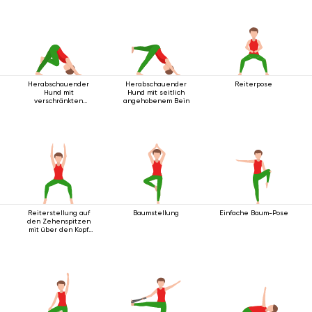
Herabschauender
Herabschauender
Reiterpose
Hund mit
Hund mit seitlich
verschränkten
angehobenem Bein
Beinen
Reiterstellung auf
Baumstellung
Einfache Baum-Pose
den Zehenspitzen
mit über den Kopf
ausgestreckten
Armen.