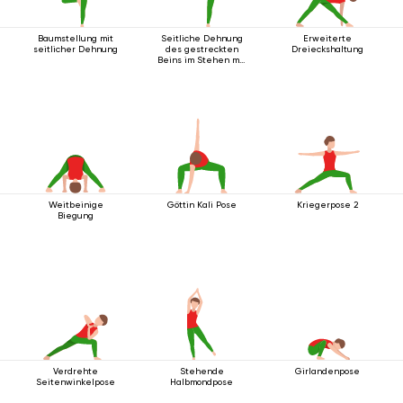
Baumstellung mit
Seitliche Dehnung
Erweiterte
seitlicher Dehnung
des gestreckten
Dreieckshaltung
Beins im Stehen mit
Gurt
Weitbeinige
Göttin Kali Pose
Kriegerpose 2
Biegung
Verdrehte
Stehende
Girlandenpose
Seitenwinkelpose
Halbmondpose