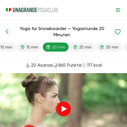
Yoga für Snowboarder — Yogastunde 20
Fertige Lektionen
Sport
Minuten
10 min
15 min
20 min
25 min
30 min
20 Asanas
865 Punkte
117 kcal
Mit Video üben ·
20 min