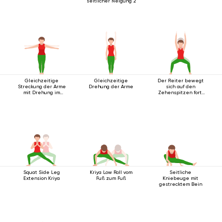
seitlicher Neigung 2
Gleichzeitige
Gleichzeitige
Der Reiter bewegt
Streckung der Arme
Drehung der Arme
sich auf den
mit Drehung im
Zehenspitzen fort,
Stehen
die Arme nach oben
ausgestreckt.
Squat Side Leg
Kriya Low Roll vom
Seitliche
Extension Kriya
Fuß zum Fuß
Kniebeuge mit
gestrecktem Bein