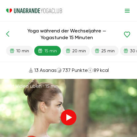
Yoga während der Wechseljahre —
Fertige Lektionen
Alter
Yogastunde 15 Minuten
10 min
15 min
20 min
25 min
30 
13 Asanas
737 Punkte
89 kcal
Mit Video üben ·
15 min