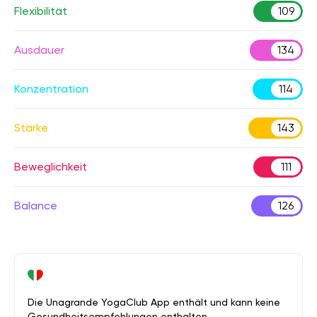
Flexibilität
109
Ausdauer
134
Konzentration
114
Stärke
143
Beweglichkeit
111
Balance
126
Die Unagrande YogaClub App enthält und kann keine
Gesundheitsempfehlungen enthalten.