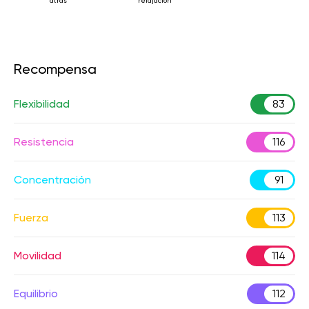
atrás
relajación
Recompensa
Flexibilidad
83
Resistencia
116
Concentración
91
Fuerza
113
Movilidad
114
Equilibrio
112