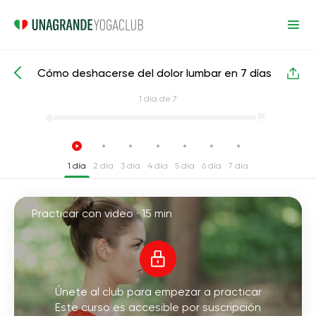
Cómo deshacerse del dolor lumbar en 7 días
Cursos intensivos de yoga
Región lumbar
1
día de 7
1 día
2 día
3 día
4 día
5 día
6 día
7 día
Practicar con video ·
15 min
Únete al club para empezar a practicar
Este curso es accesible por suscripción