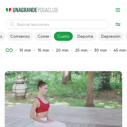
is
Comienzo
Correr
Cuello
Deporte
Depresión
10 min
15 min
20 min
25 min
30 min
45 min