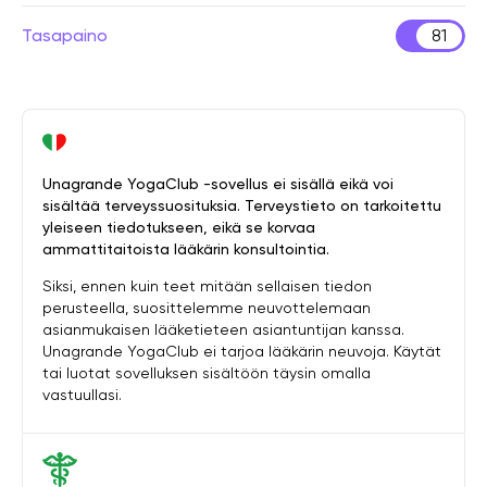
Tasapaino
81
Unagrande YogaClub -sovellus ei sisällä eikä voi
sisältää terveyssuosituksia. Terveystieto on tarkoitettu
yleiseen tiedotukseen, eikä se korvaa
ammattitaitoista lääkärin konsultointia.
Siksi, ennen kuin teet mitään sellaisen tiedon
perusteella, suosittelemme neuvottelemaan
asianmukaisen lääketieteen asiantuntijan kanssa.
Unagrande YogaClub ei tarjoa lääkärin neuvoja. Käytät
tai luotat sovelluksen sisältöön täysin omalla
vastuullasi.