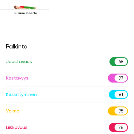
Nukkumisasento
Palkinto
Joustavuus
68
Kestävyys
97
Keskittyminen
81
Voima
95
Liikkuvuus
78