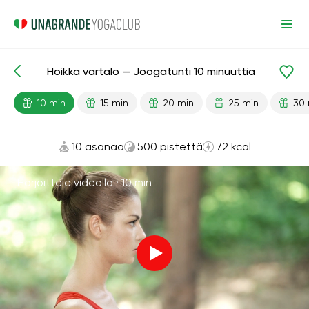
Hoikka vartalo — Joogatunti 10 minuuttia
Valmiit oppitunnit
Painonpudotus
10 min
15 min
20 min
25 min
30 
10 asanaa
500 pistettä
72 kcal
Harjoittele videolla ·
10 min