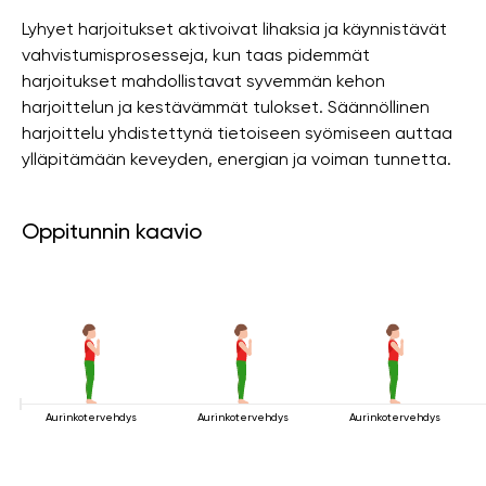
Lyhyet harjoitukset aktivoivat lihaksia ja käynnistävät
vahvistumisprosesseja, kun taas pidemmät
harjoitukset mahdollistavat syvemmän kehon
harjoittelun ja kestävämmät tulokset. Säännöllinen
harjoittelu yhdistettynä tietoiseen syömiseen auttaa
ylläpitämään keveyden, energian ja voiman tunnetta.
Oppitunnin kaavio
Aurinkotervehdys
Aurinkotervehdys
Aurinkotervehdys