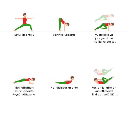
Soturiasento 2
Venyttelyasento
Vuorotteleva
jalkojen liike
nelijalkaisessa
sauva-asennossa
Nelijalkainen
Heinäsirkka-asento
Käsien ja jalkojen
sauva-asento
vuorottelevat
kyynärpäätuella
liikkeet selällään
maatessa