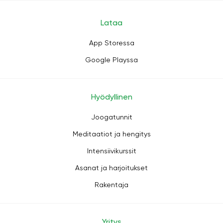
Lataa
App Storessa
Google Playssa
Hyödyllinen
Joogatunnit
Meditaatiot ja hengitys
Intensiivikurssit
Asanat ja harjoitukset
Rakentaja
Yritys