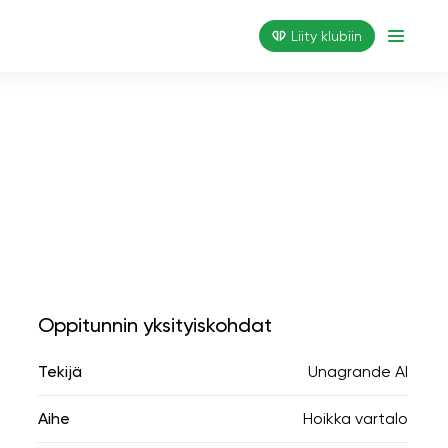
Liity klubiin
Oppitunnin yksityiskohdat
Tekijä
Unagrande AI
Aihe
Hoikka vartalo