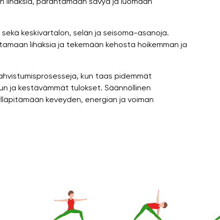
n lihaksia, parantamaan sävyä ja luomaan
ia sekä keskivartalon, selän ja seisoma-asanoja.
tamaan lihaksia ja tekemään kehosta hoikemman ja
t vahvistumisprosesseja, kun taas pidemmät
un ja kestävämmät tulokset. Säännöllinen
ylläpitämään keveyden, energian ja voiman