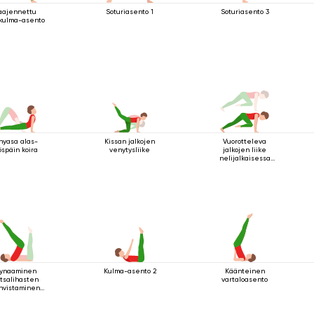
aajennettu
Soturiasento 1
Soturiasento 3
ukulma-asento
nyasa alas-
Kissan jalkojen
Vuorotteleva
öspäin koira
venytysliike
jalkojen liike
nelijalkaisessa
sauva-asennossa
ynaaminen
Kulma-asento 2
Käänteinen
tsalihasten
vartaloasento
hvistaminen
uuasennossa