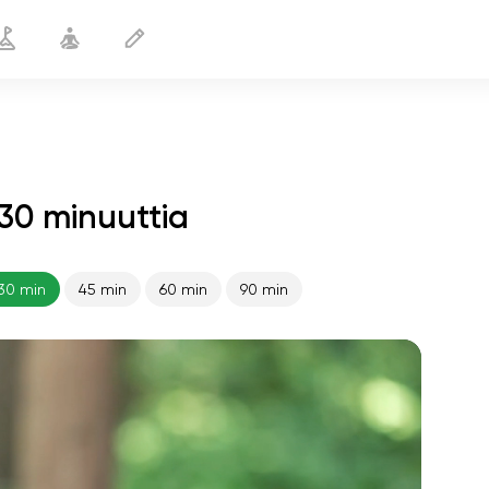
30 minuuttia
Hoikka vartalo
30 min
30 min
45 min
60 min
90 min
sielun lento
01:44
sisäinen rauha
01:27