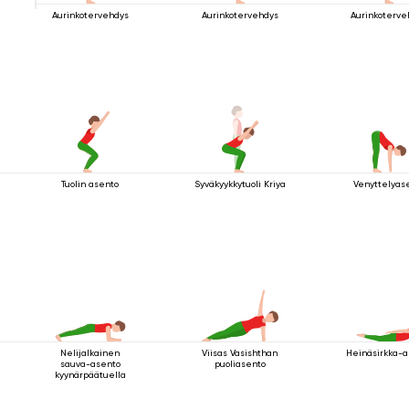
Aurinkotervehdys
Aurinkotervehdys
Aurinkoterve
Tuolin asento
Syväkyykkytuoli Kriya
Venyttelyas
Nelijalkainen
Viisas Vasishthan
Heinäsirkka-a
sauva-asento
puoliasento
kyynärpäätuella