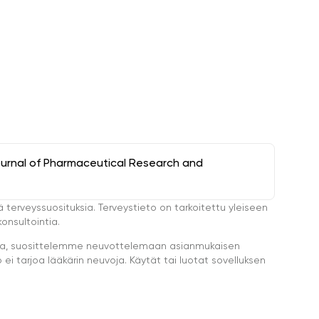
ournal of Pharmaceutical Research and
ä terveyssuosituksia. Terveystieto on tarkoitettu yleiseen
onsultointia.
eella, suosittelemme neuvottelemaan asianmukaisen
i tarjoa lääkärin neuvoja. Käytät tai luotat sovelluksen