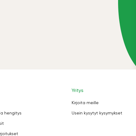
Yritys
Kirjoita meille
ja hengitys
Usein kysytyt kysymykset
sit
rjoitukset