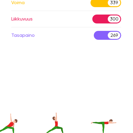
Voima
339
Liikkuvuus
300
Tasapaino
269