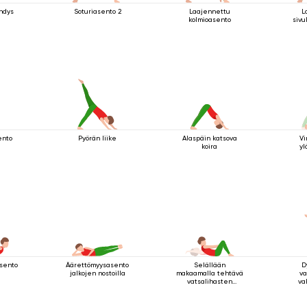
hdys
Soturiasento 2
Laajennettu
L
kolmioasento
siv
ento
Pyörän liike
Alaspäin katsova
Vi
koira
yl
sento
Äärettömyysasento
Selällään
D
jalkojen nostoilla
makaamalla tehtävä
va
vatsalihasten
va
vahvistamisharjoitus
mak