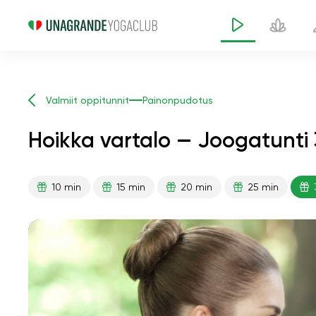
Valmiit oppitunnit
Painonpudotus
Hoikka vartalo — Joogatunti 
10 min
15 min
20 min
25 min