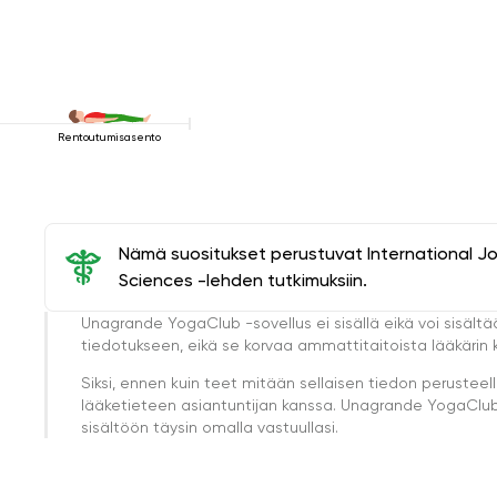
Rentoutumisasento
Nämä suositukset perustuvat International J
Sciences -lehden tutkimuksiin.
Unagrande YogaClub -sovellus ei sisällä eikä voi sisältä
tiedotukseen, eikä se korvaa ammattitaitoista lääkärin k
Siksi, ennen kuin teet mitään sellaisen tiedon perust
lääketieteen asiantuntijan kanssa. Unagrande YogaClub e
sisältöön täysin omalla vastuullasi.