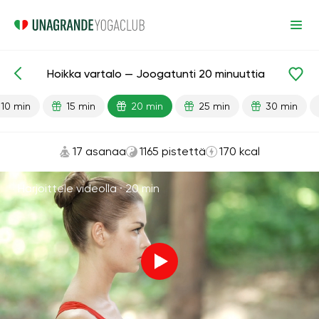
Hoikka vartalo — Joogatunti 20 minuuttia
Valmiit oppitunnit
Painonpudotus
10 min
15 min
20 min
25 min
30 min
17 asanaa
1165 pistettä
170 kcal
Harjoittele videolla ·
20 min