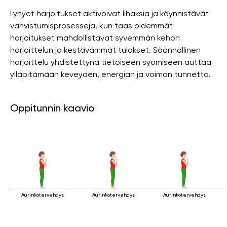
Lyhyet harjoitukset aktivoivat lihaksia ja käynnistävät
vahvistumisprosesseja, kun taas pidemmät
harjoitukset mahdollistavat syvemmän kehon
harjoittelun ja kestävämmät tulokset. Säännöllinen
harjoittelu yhdistettynä tietoiseen syömiseen auttaa
ylläpitämään keveyden, energian ja voiman tunnetta.
Oppitunnin kaavio
Aurinkotervehdys
Aurinkotervehdys
Aurinkotervehdys