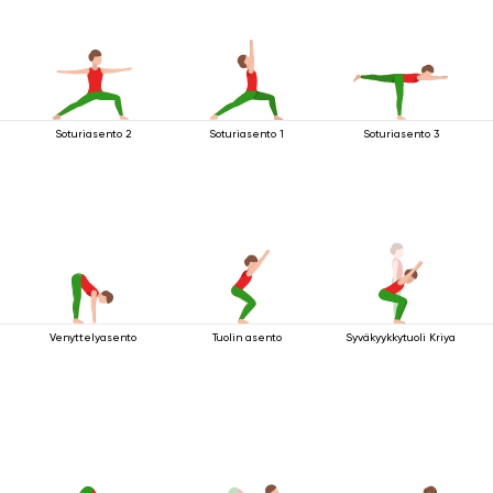
Soturiasento 2
Soturiasento 1
Soturiasento 3
Venyttelyasento
Tuolin asento
Syväkyykkytuoli Kriya