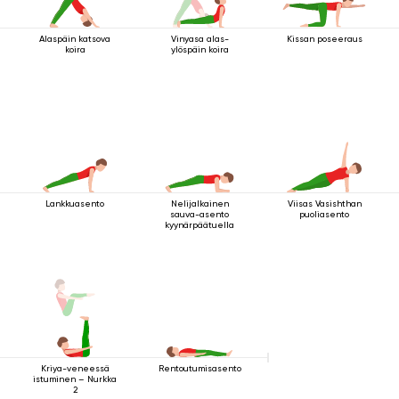
Alaspäin katsova
Vinyasa alas-
Kissan poseeraus
koira
ylöspäin koira
Lankkuasento
Nelijalkainen
Viisas Vasishthan
sauva-asento
puoliasento
kyynärpäätuella
Kriya-veneessä
Rentoutumisasento
istuminen – Nurkka
2