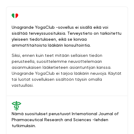
Unagrande YogaClub -sovellus ei sisällä eikä voi
sisältää terveyssuosituksia. Terveystieto on tarkoitettu
yleiseen tiedotukseen, eikä se korvaa
ammattitaitoista lääkärin konsultointia.
Siksi, ennen kuin teet mitään sellaisen tiedon
perusteella, suosittelemme neuvottelemaan
asianmukaisen lääketieteen asiantuntijan kanssa.
Unagrande YogaClub ei tarjoa lääkärin neuvoja. Käytät
tai luotat sovelluksen sisältöön täysin omalla
vastuullasi.
Nämä suositukset perustuvat International Journal of
Pharmaceutical Research and Sciences -lehden
tutkimuksiin.