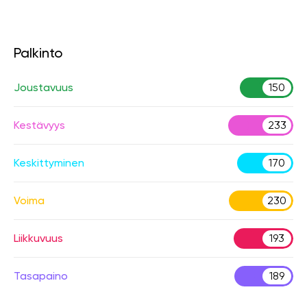
Palkinto
Joustavuus
150
Kestävyys
233
Keskittyminen
170
Voima
230
Liikkuvuus
193
Tasapaino
189