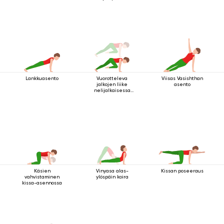
Lankkuasento
Vuorotteleva
Viisas Vasishthan
jalkojen liike
asento
nelijalkaisessa
sauva-asennossa
Käsien
Vinyasa alas-
Kissan poseeraus
vahvistaminen
ylöspäin koira
kissa-asennossa