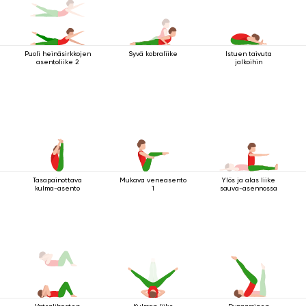
Puoli heinäsirkkojen
Syvä kobraliike
Istuen taivuta
asentoliike 2
jalkoihin
Tasapainottava
Mukava veneasento
Ylös ja alas liike
kulma-asento
1
sauva-asennossa