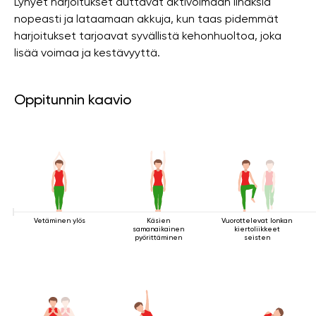
Lyhyet harjoitukset auttavat aktivoimaan lihaksia
nopeasti ja lataamaan akkuja, kun taas pidemmät
harjoitukset tarjoavat syvällistä kehonhuoltoa, joka
lisää voimaa ja kestävyyttä.
Oppitunnin kaavio
Vetäminen ylös
Käsien
Vuorottelevat lonkan
samanaikainen
kiertoliikkeet
pyörittäminen
seisten