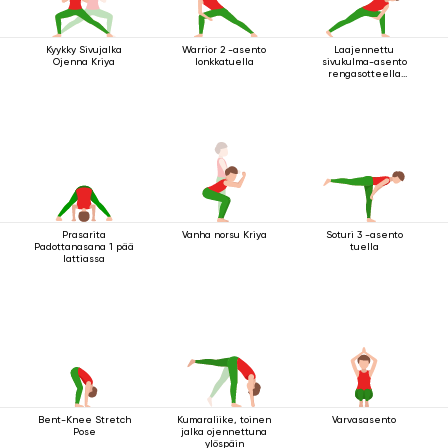
Kyykky Sivujalka
Warrior 2 -asento
Laajennettu
Ojenna Kriya
lonkkatuella
sivukulma-asento
rengasotteella
polven alapuolelta
Prasarita
Vanha norsu Kriya
Soturi 3 -asento
Padottanasana 1 pää
tuella
lattiassa
Bent-Knee Stretch
Kumaraliike, toinen
Varvasasento
Pose
jalka ojennettuna
ylöspäin