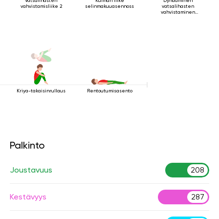
Vatsalihasten
Kulman liike
Dynaaminen
vahvistamisliike 2
selinmakuuasennossa
vatsalihasten
vahvistaminen
makuuasennossa
Kriya-takaisinrullaus
Rentoutumisasento
Palkinto
Joustavuus
208
Kestävyys
287