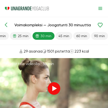
Voimakompleksi — Joogatunti 30 minuuttia
Valmiit oppitunnit
Vahvuus
 min
25 min
30 min
45 min
60 min
90 min
29 asanaa
1501 pistettä
223 kcal
Harjoittele videolla ·
30 min