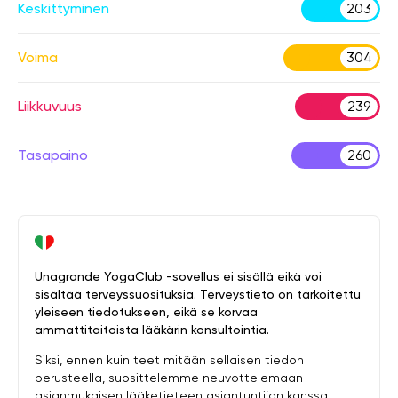
Keskittyminen
203
Voima
304
Liikkuvuus
239
Tasapaino
260
Unagrande YogaClub -sovellus ei sisällä eikä voi
sisältää terveyssuosituksia. Terveystieto on tarkoitettu
yleiseen tiedotukseen, eikä se korvaa
ammattitaitoista lääkärin konsultointia.
Siksi, ennen kuin teet mitään sellaisen tiedon
perusteella, suosittelemme neuvottelemaan
asianmukaisen lääketieteen asiantuntijan kanssa.