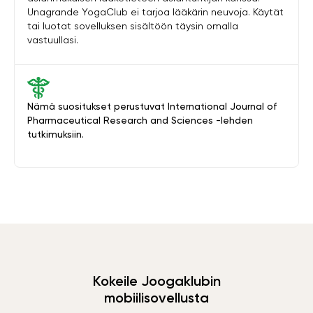
Unagrande YogaClub ei tarjoa lääkärin neuvoja. Käytät
tai luotat sovelluksen sisältöön täysin omalla
vastuullasi.
Nämä suositukset perustuvat International Journal of
Pharmaceutical Research and Sciences -lehden
tutkimuksiin.
Kokeile Joogaklubin
mobiilisovellusta