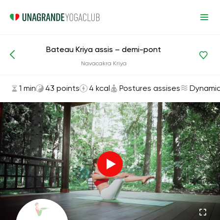
Bateau Kriya assis – demi-pont
Asanas et exercices
Postures assises
Navacakra Kriya
1 min
43 points
4 kcal
Postures assises
Dynami