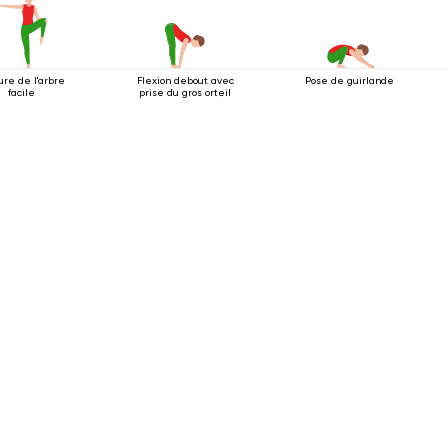
ure de l'arbre
Flexion debout avec
Pose de guirlande
facile
prise du gros orteil