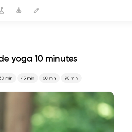
de yoga 10 minutes
Le pouvoir masculin
10 min
30 min
45 min
60 min
90 min
le vol de l'âme
01:44
paix intérieure
01:27