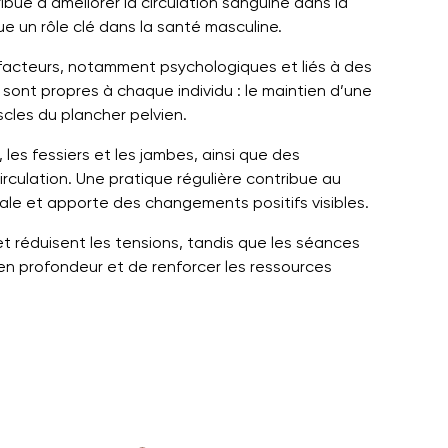
bue à améliorer la circulation sanguine dans la
ue un rôle clé dans la santé masculine.
 facteurs, notamment psychologiques et liés à des
ont propres à chaque individu : le maintien d’une
cles du plancher pelvien.
les fessiers et les jambes, ainsi que des
irculation. Une pratique régulière contribue au
ale et apporte des changements positifs visibles.
et réduisent les tensions, tandis que les séances
 en profondeur et de renforcer les ressources