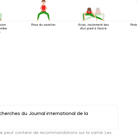
nsion
Pose du cavalier
Kriya, roulement bas
Post
jambe
d'un pied à l'autre
e
herches du Journal international de la
e peut contenir de recommandations sur la santé. Les