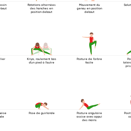
assin
Rotations alternées
Mouvement du
Salut
ebout
des hanches en
genou en position
position debout
debout
lier
Kriya, roulement bas
Posture de l'arbre
Po
d'un pied à l'autre
facile
latér
pri
so
haise
Pose de guirlande
Posture angulaire
Posi
nde
assise avec appui
c
des mains