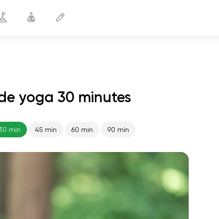
 de yoga 30 minutes
Le pouvoir masculin
30 min
30 min
45 min
60 min
90 min
le vol de l'âme
01:44
paix intérieure
01:27