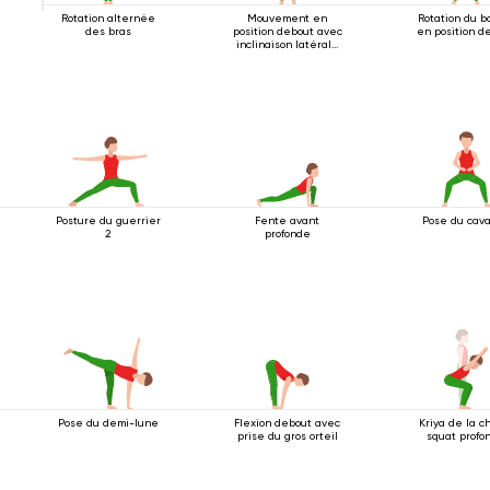
Rotation alternée
Mouvement en
Rotation du b
des bras
position debout avec
en position d
inclinaison latérale
2
Posture du guerrier
Fente avant
Pose du cava
2
profonde
Pose du demi-lune
Flexion debout avec
Kriya de la c
prise du gros orteil
squat profo