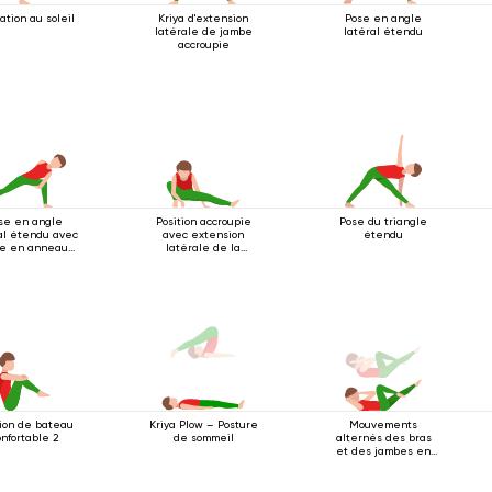
ation au soleil
Kriya d'extension
Pose en angle
latérale de jambe
latéral étendu
accroupie
se en angle
Position accroupie
Pose du triangle
al étendu avec
avec extension
étendu
se en anneau
latérale de la
us le genou
jambe
tion de bateau
Mouvements
Kriya Plow – Posture
onfortable 2
alternés des bras
de sommeil
et des jambes en
position allongée
sur le dos