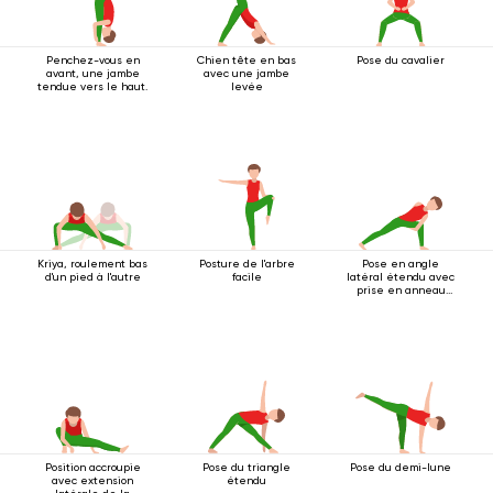
Penchez-vous en
Chien tête en bas
Pose du cavalier
avant, une jambe
avec une jambe
tendue vers le haut.
levée
Kriya, roulement bas
Posture de l'arbre
Pose en angle
d'un pied à l'autre
facile
latéral étendu avec
prise en anneau
sous le genou
Position accroupie
Pose du triangle
Pose du demi-lune
avec extension
étendu