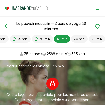
Le pouvoir masculin — Cours de yoga 45
Leçons prêtes
Sexe
minutes
 min
25 min
30 min
45 min
60 min
90 min
35 asanas
2588 points
385 kcal
Pratiquer avec les vidéos ·
45 min
Cette leçon est disponible pour les membres du club
Cette leçon est disponible sur abonnement