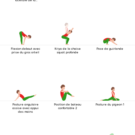
latérale de la
jambe
Flexion debout avec
Kriya de la chaise
Pose de guirlande
prise du gros orteil
squat profonde
Posture angulaire
Position de bateau
Posture du pigeon 1
assise avec appui
confortable 2
des mains