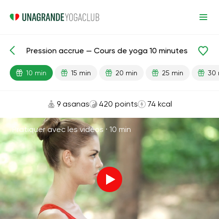
Pression accrue — Cours de yoga 10 minutes
Leçons prêtes
Pression
10 min
15 min
20 min
25 min
30 
9 asanas
420 points
74 kcal
Pratiquer avec les vidéos ·
10 min