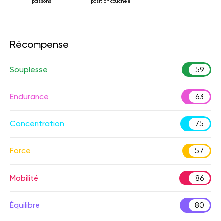
poissons
position couchée
Récompense
Souplesse
59
Endurance
63
Concentration
75
Force
57
Mobilité
86
Équilibre
80