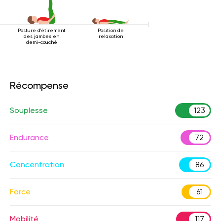
Posture d'étirement
Position de
des jambes en
relaxation
demi-couché
Récompense
Souplesse
123
Endurance
72
Concentration
86
Force
61
Mobilité
117