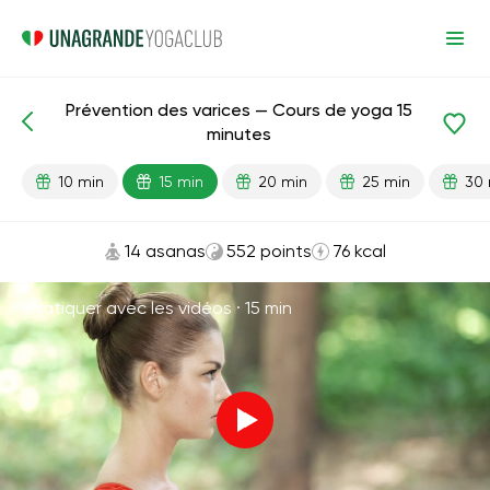
Prévention des varices — Cours de yoga 15
Leçons prêtes
Varices
minutes
10 min
15 min
20 min
25 min
30 
14 asanas
552 points
76 kcal
Pratiquer avec les vidéos ·
15 min