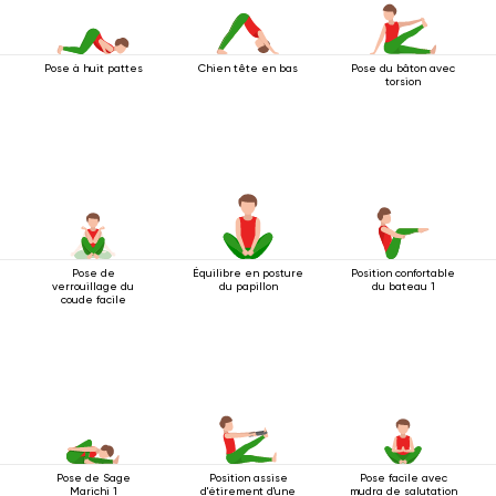
Pose à huit pattes
Chien tête en bas
Pose du bâton avec
torsion
Pose de
Équilibre en posture
Position confortable
verrouillage du
du papillon
du bateau 1
coude facile
Pose de Sage
Position assise
Pose facile avec
Marichi 1
d'étirement d'une
mudra de salutation