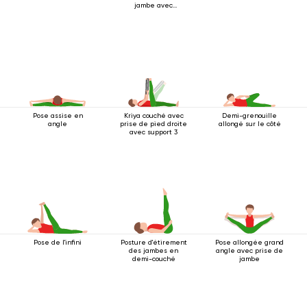
jambe avec
ceinture
Pose assise en
Kriya couché avec
Demi-grenouille
angle
prise de pied droite
allongé sur le côté
avec support 3
Pose de l'infini
Posture d'étirement
Pose allongée grand
des jambes en
angle avec prise de
demi-couché
jambe