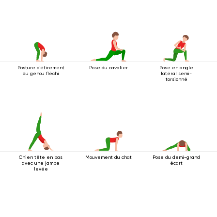
Posture d'étirement
Pose du cavalier
Pose en angle
du genou fléchi
latéral semi-
torsionné
Chien tête en bas
Mouvement du chat
Pose du demi-grand
avec une jambe
écart
levée