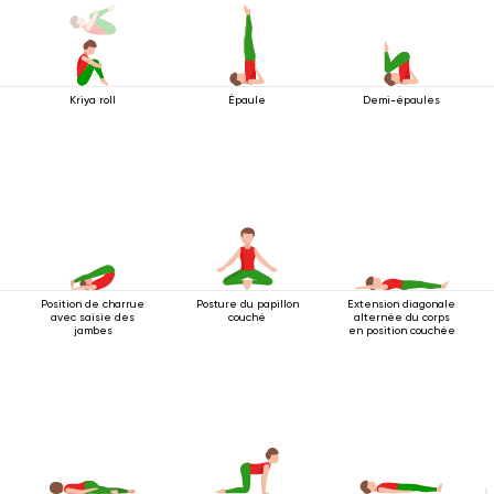
Kriya roll
Épaule
Demi-épaules
Position de charrue
Posture du papillon
Extension diagonale
avec saisie des
couché
alternée du corps
jambes
en position couchée