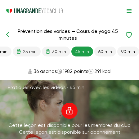
Prévention des varices — Cours de yoga 45
Leçons prêtes
Varices
minutes
 min
25 min
30 min
45 min
60 min
90 min
36 asanas
1982 points
291 kcal
Pratiquer avec les vidéos ·
45 min
Cette leçon est disponible pour les membres du club
Cette leçon est disponible sur abonnement