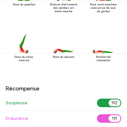
Pose du papillon
Posture d'étirement
Pose semi-couchée
des jambes en
avec prise de vue
demi-couché
au genou
Pose du corps
Pose du poisson
Position de
inversé
relaxation
Récompense
Souplesse
192
Endurance
191