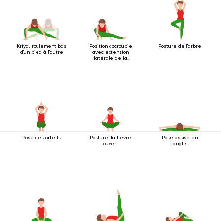
Kriya, roulement bas
Position accroupie
Posture de l'arbre
d'un pied à l'autre
avec extension
latérale de la
jambe
Pose des orteils
Posture du lièvre
Pose assise en
ouvert
angle