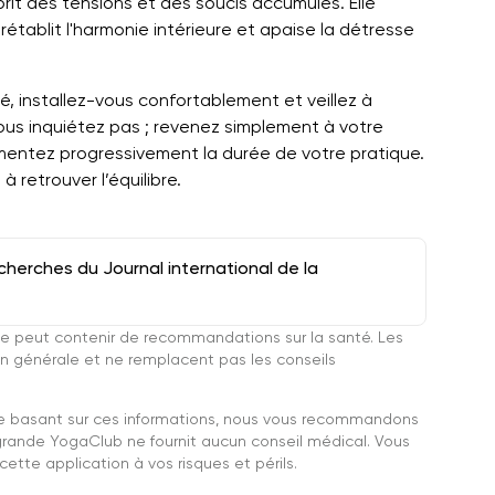
sprit des tensions et des soucis accumulés. Elle
établit l'harmonie intérieure et apaise la détresse
, installez-vous confortablement et veillez à
ous inquiétez pas ; revenez simplement à votre
mentez progressivement la durée de votre pratique.
à retrouver l’équilibre.
herches du Journal international de la
e peut contenir de recommandations sur la santé. Les
n générale et ne remplacent pas les conseils
se basant sur ces informations, nous vous recommandons
grande YogaClub ne fournit aucun conseil médical. Vous
ette application à vos risques et périls.