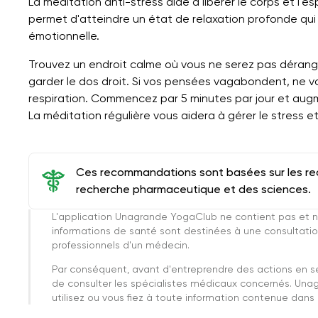
La méditation anti-stress aide à libérer le corps et l'e
permet d'atteindre un état de relaxation profonde qui r
émotionnelle.
Trouvez un endroit calme où vous ne serez pas dérangé
garder le dos droit. Si vos pensées vagabondent, ne v
respiration. Commencez par 5 minutes par jour et aug
La méditation régulière vous aidera à gérer le stress et 
Ces recommandations sont basées sur les rec
recherche pharmaceutique et des sciences.
L'application Unagrande YogaClub ne contient pas et n
informations de santé sont destinées à une consultatio
professionnels d'un médecin.
Par conséquent, avant d'entreprendre des actions en 
de consulter les spécialistes médicaux concernés. Una
utilisez ou vous fiez à toute information contenue dans c