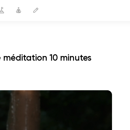
e méditation 10 minutes
le vol de l'âme
01:44
paix intérieure
01:27