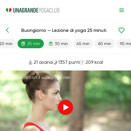
Buongiorno — Lezione di yoga 25 minuti
Lezioni pronte
Energia
20 min
25 min
30 min
45 min
60 min
90 mi
21 asana
1357 punti
209 kcal
Esercitati con il video ·
25 min