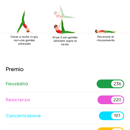
Cane a testa in giù
Posizione di
Kriya 2 con gamba
con una gamba
rilassamento
sdraiata sopra la
sollevata
testa
Premio
Flessibilità
236
Resistenza
220
Concentrazione
197