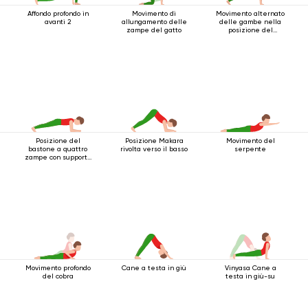
Affondo profondo in
Movimento di
Movimento alternato
avanti 2
allungamento delle
delle gambe nella
zampe del gatto
posizione del
bastone a quattro
gambe
Posizione del
Posizione Makara
Movimento del
bastone a quattro
rivolta verso il basso
serpente
zampe con supporto
per i gomiti
Movimento profondo
Cane a testa in giù
Vinyasa Cane a
del cobra
testa in giù-su