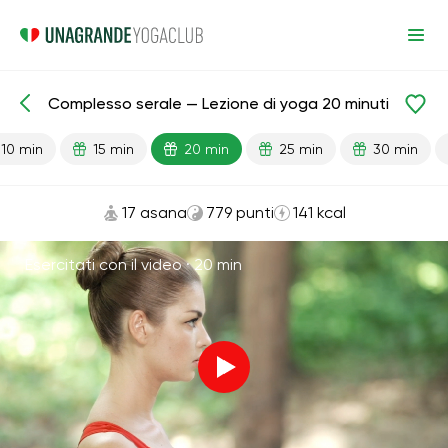
Complesso serale — Lezione di yoga 20 minuti
Lezioni pronte
Relax
10 min
15 min
20 min
25 min
30 min
17 asana
779 punti
141 kcal
Esercitati con il video ·
20 min