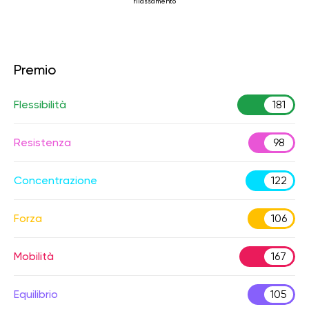
rilassamento
Premio
Flessibilità
181
Resistenza
98
Concentrazione
122
Forza
106
Mobilità
167
Equilibrio
105