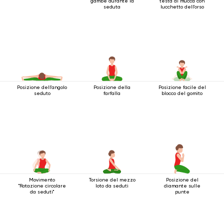
gambe durante la
testa di mucca con
seduta
lucchetto dell'orso
Posizione dell'angolo
Posizione della
Posizione facile del
seduto
farfalla
blocco del gomito
Movimento
Torsione del mezzo
Posizione del
"Rotazione circolare
loto da seduti
diamante sulle
da seduti"
punte