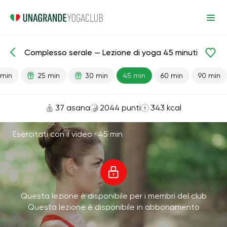
Complesso serale — Lezione di yoga 45 minuti
Lezioni pronte
Relax
 min
25 min
30 min
45 min
60 min
90 min
37 asana
2044 punti
343 kcal
Esercitati con il video ·
45 min
Questa lezione è disponibile per i membri del club
Questa lezione è disponibile in abbonamento