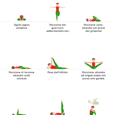
Sigillo yogico
Posizione del
Posizione semi-
semplice
guerriero
sdraiata con presa
addormentato con
del ginocchio
una gamba estesa
Posizione di torsione
Posa dell'infinito
Posizione sdraiata
sdraiata sulla
ad angolo ampio con
schiena
presa alle gambe