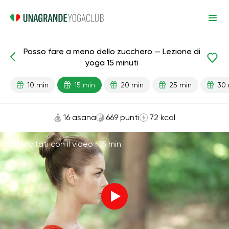
Posso fare a meno dello zucchero — Lezione di
Lezioni pronte
Abitudini
yoga 15 minuti
10 min
15 min
20 min
25 min
30 
16 asana
669 punti
72 kcal
Esercitati con il video ·
15 min