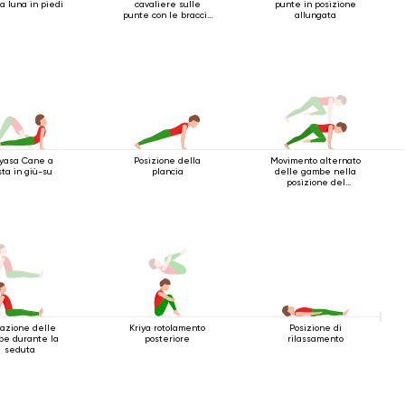
 luna in piedi
cavaliere sulle
punte in posizione
punte con le braccia
allungata
estese sopra la
testa
nyasa Cane a
Posizione della
Movimento alternato
sta in giù-su
plancia
delle gambe nella
posizione del
bastone a quattro
gambe
razione delle
Kriya rotolamento
Posizione di
e durante la
posteriore
rilassamento
seduta