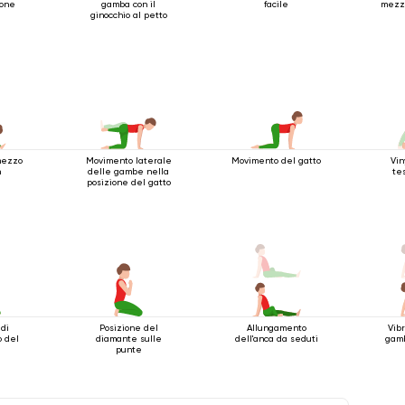
ione
gamba con il
facile
mezza
ginocchio al petto
mezzo
Movimento laterale
Movimento del gatto
Vi
n
delle gambe nella
te
posizione del gatto
di
Posizione del
Allungamento
Vib
o del
diamante sulle
dell'anca da seduti
gamb
o
punte