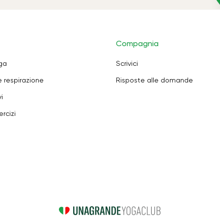
Compagnia
oga
Scrivici
e respirazione
Risposte alle domande
i
rcizi