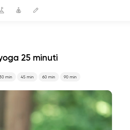
 yoga 25 minuti
Prima di correre
25 min
30 min
45 min
60 min
90 min
volo dell'anima
01:44
pace interiore
01:27