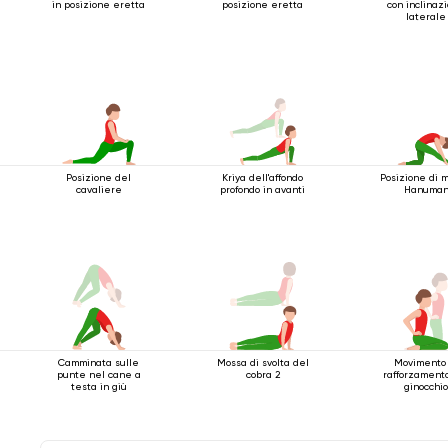
in posizione eretta
posizione eretta
con inclinaz
laterale
Posizione del
Kriya dell'affondo
Posizione di 
cavaliere
profondo in avanti
Hanuma
Camminata sulle
Mossa di svolta del
Movimento 
punte nel cane a
cobra 2
rafforzament
testa in giù
ginocchi