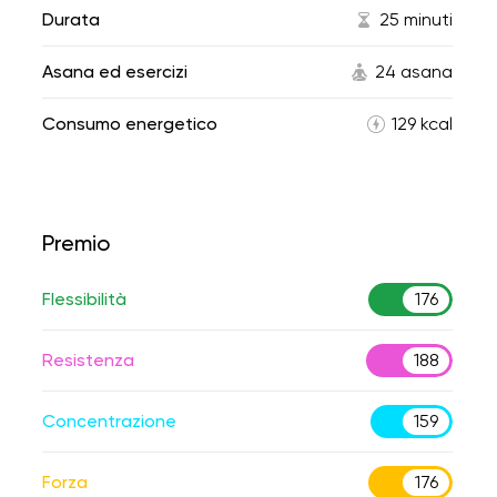
Durata
25 minuti
Asana ed esercizi
24 asana
Consumo energetico
129 kcal
Premio
Flessibilità
176
Resistenza
188
Concentrazione
159
Forza
176