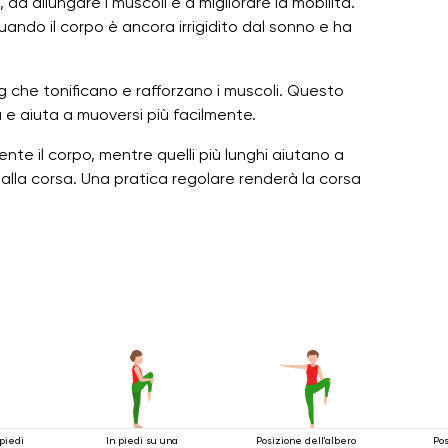
ad allungare i muscoli e a migliorare la mobilità.
uando il corpo è ancora irrigidito dal sonno e ha
ng che tonificano e rafforzano i muscoli. Questo
a e aiuta a muoversi più facilmente.
te il corpo, mentre quelli più lunghi aiutano a
 alla corsa. Una pratica regolare renderà la corsa
piedi
In piedi su una
Posizione dell'albero
Pos