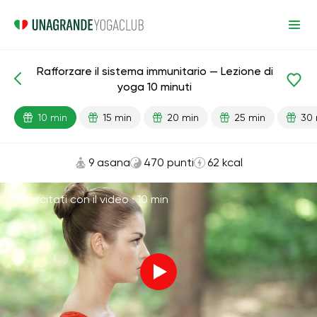
Rafforzare il sistema immunitario — Lezione di
Lezioni pronte
Immunità
yoga 10 minuti
10 min
15 min
20 min
25 min
30 
9 asana
470 punti
62 kcal
Esercitati con il video ·
10 min