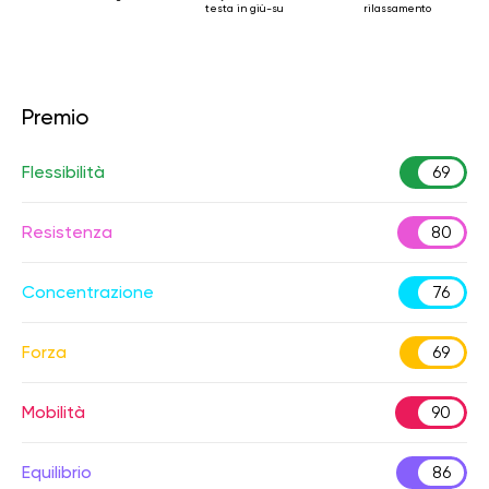
testa in giù-su
rilassamento
Premio
Flessibilità
69
Resistenza
80
Concentrazione
76
Forza
69
Mobilità
90
Equilibrio
86