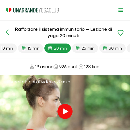
Rafforzare il sistema immunitario — Lezione di
Lezioni pronte
Immunità
yoga 20 minuti
10 min
15 min
20 min
25 min
30 min
19 asana
926 punti
128 kcal
Esercitati con il video ·
20 min