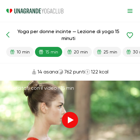
Yoga per donne incinte — Lezione di yoga 15
Lezioni pronte
Gravidanza
minuti
10 min
15 min
20 min
25 min
30 
14 asana
762 punti
122 kcal
Esercitati con il video ·
15 min