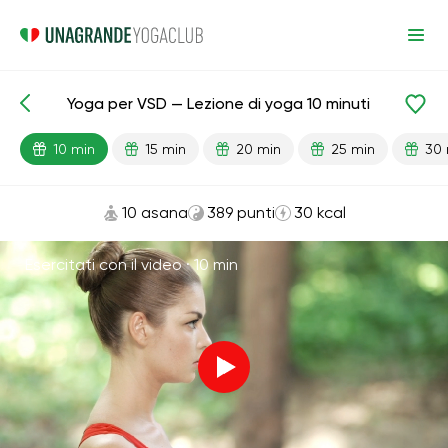
Yoga per VSD — Lezione di yoga 10 minuti
Lezioni pronte
Antistress
Cardio
10 min
15 min
20 min
25 min
30 
10 asana
389 punti
30 kcal
Esercitati con il video ·
10 min