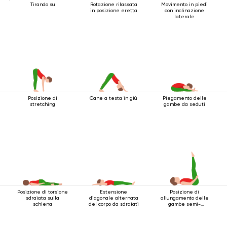
Tirando su
Rotazione rilassata
Movimento in piedi
in posizione eretta
con inclinazione
laterale
Posizione di
Cane a testa in giù
Piegamento delle
stretching
gambe da seduti
Posizione di torsione
Estensione
Posizione di
sdraiata sulla
diagonale alternata
allungamento delle
schiena
del corpo da sdraiati
gambe semi-
sdraiate