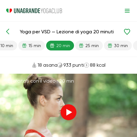
Yoga per VSD — Lezione di yoga 20 minuti
Lezioni pronte
Seno
Antistress
Cardio
10 min
15 min
20 min
25 min
30 min
18 asana
933 punti
88 kcal
Esercitati con il video ·
20 min