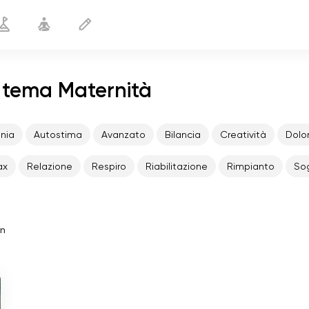
l tema Maternità
nia
Autostima
Avanzato
Bilancia
Creatività
Dolo
ax
Relazione
Respiro
Riabilitazione
Rimpianto
So
in