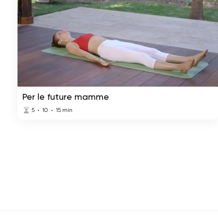
Per le future mamme
5
10
15
min