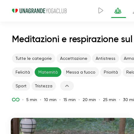
Meditazioni e respirazione su
Tutte le categorie
Accettazione
Antistress
Armo
Felicità
Maternità
Messa a fuoco
Priorità
Rel
Sport
Tristezza
5 min
10 min
15 min
20 min
25 min
30 m