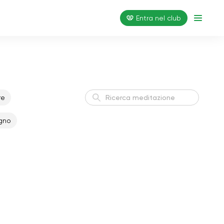
Entra nel club
re
gno
Sonno sano
Sogno
Trovare l'equilibrio
Bilancia
interiore
Atteggiamento positivo
Armonia