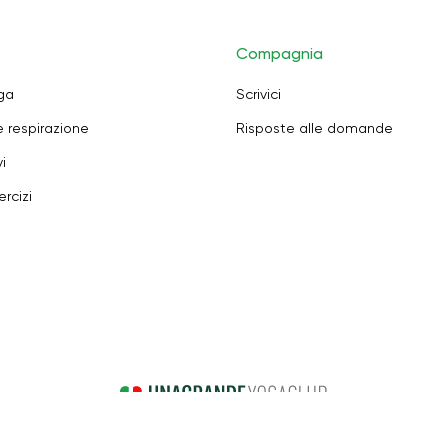
Compagnia
oga
Scrivici
e respirazione
Risposte alle domande
i
rcizi