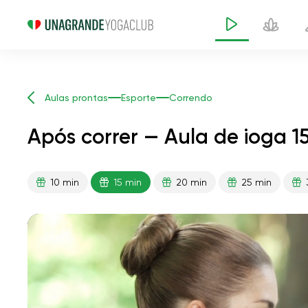
Aulas prontas
Esporte
Correndo
Após correr — Aula de ioga 1
10 min
15 min
20 min
25 min