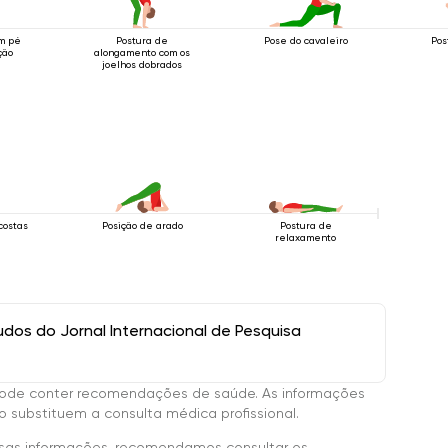
m pé
Postura de
Pose do cavaleiro
Pos
ção
alongamento com os
joelhos dobrados
costas
Posição de arado
Postura de
relaxamento
os do Jornal Internacional de Pesquisa
ode conter recomendações de saúde. As informações
 substituem a consulta médica profissional.
sas informações, recomendamos consultar os