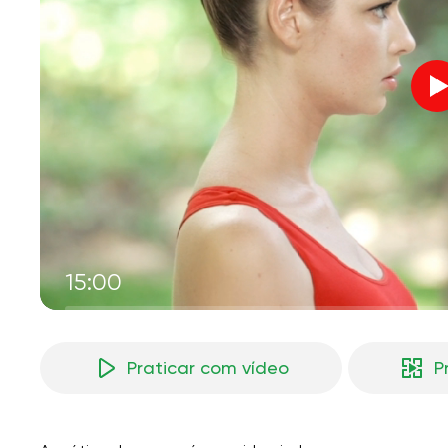
V
M
15:00
Praticar com vídeo
P