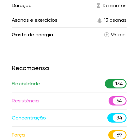
Duração
15 minutos
Asanas e exercícios
13 asanas
Gasto de energia
95 kcal
Recompensa
Flexibilidade
134
Resistência
64
Concentração
84
Força
69