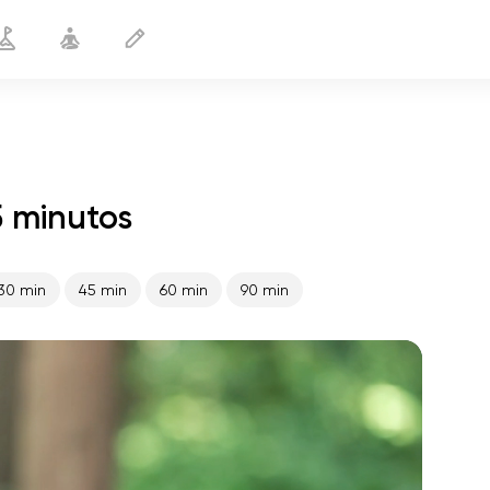
5 minutos
Após correr
15 min
30 min
45 min
60 min
90 min
o voo da alma
01:44
paz interior
01:27