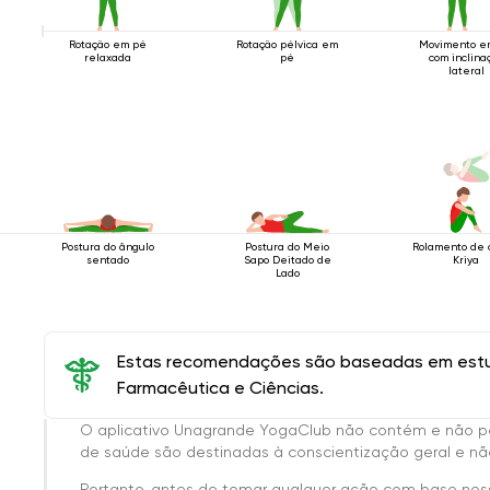
Rotação em pé
Rotação pélvica em
Movimento e
relaxada
pé
com inclina
lateral
Postura do ângulo
Postura do Meio
Rolamento de 
sentado
Sapo Deitado de
Kriya
Lado
Estas recomendações são baseadas em estud
Farmacêutica e Ciências.
O aplicativo Unagrande YogaClub não contém e não p
de saúde são destinadas à conscientização geral e não
Portanto, antes de tomar qualquer ação com base nes