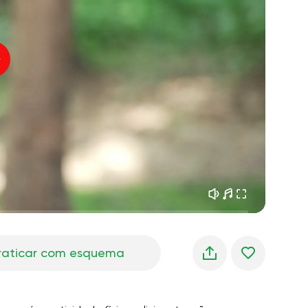
sonhos matinais
01:34
oz do instrutor
frescor da floresta
05:00
úsica
chuva de verão
02:00
silêncio da montanha
02:00
brisa do mar
02:00
a voz do vento
02:00
floresta da primavera
02:00
raticar com esquema