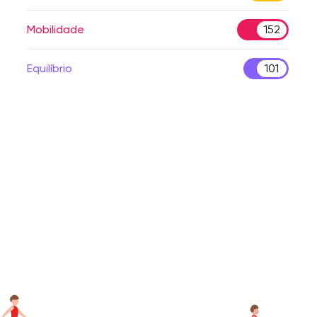
Mobilidade
152
Equilíbrio
101