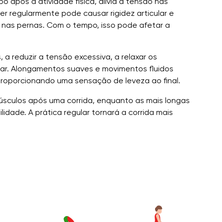
o após a atividade física, alivia a tensão nas
er regularmente pode causar rigidez articular e
e nas pernas. Com o tempo, isso pode afetar a
, a reduzir a tensão excessiva, a relaxar os
ular. Alongamentos suaves e movimentos fluidos
 proporcionando uma sensação de leveza ao final.
sculos após uma corrida, enquanto as mais longas
idade. A prática regular tornará a corrida mais