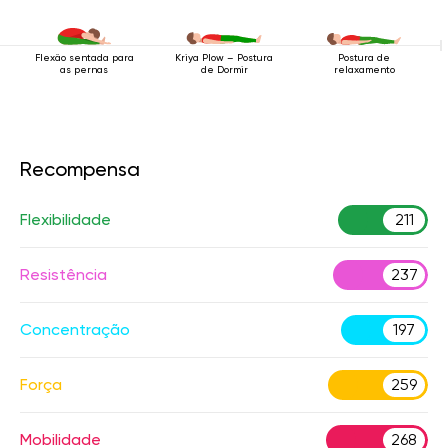
Flexão sentada para
Postura de
Kriya Plow – Postura
as pernas
relaxamento
de Dormir
Recompensa
Flexibilidade
211
Resistência
237
Concentração
197
Força
259
Mobilidade
268