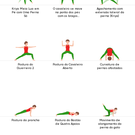
Kriya Meia Lua em
O cavaleiro se move
Agachamento com
Pé com Uma Perna
na ponta dos pés
extensão lateral da
Só
com os braços
perna (Kriya)
estendidos para
cima.
Postura do
Postura do Cavaleiro
Curvatura de
Guerreiro 2
Aberto
pernas afastadas
Postura da prancha
Postura do Bastão
Movimento de
de Quatro Apoios
alongamento da
perna do gato