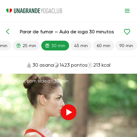
Parar de fumar — Aula de ioga 30 minutos
Aulas prontas
Hábitos
Pulmões
 min
25 min
30 min
45 min
60 min
90 min
30 asana
1423 pontos
213 kcal
Praticar com vídeo ·
30 min