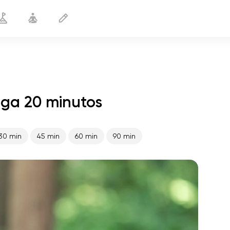
oga 20 minutos
Yoga para TDAH
20 min
30 min
45 min
60 min
90 min
o voo da alma
01:44
paz interior
01:27