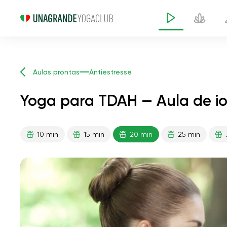
Aulas prontas
Antiestresse
Yoga para TDAH — Aula de i
10 min
15 min
20 min
25 min