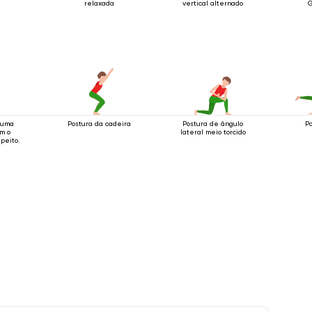
relaxada
vertical alternado
G
 uma
Postura da cadeira
Postura de ângulo
P
om o
lateral meio torcido
 peito.