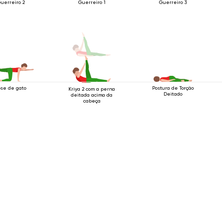
uerreiro 2
Guerreiro 1
Guerreiro 3
ose de gato
Postura de Torção
Kriya 2 com a perna
Deitado
deitada acima da
cabeça