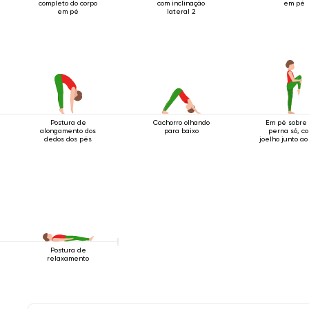
completo do corpo
com inclinação
em pé
em pé
lateral 2
Postura de
Cachorro olhando
Em pé sobre
alongamento dos
para baixo
perna só, c
dedos dos pés
joelho junto ao
Postura de
relaxamento