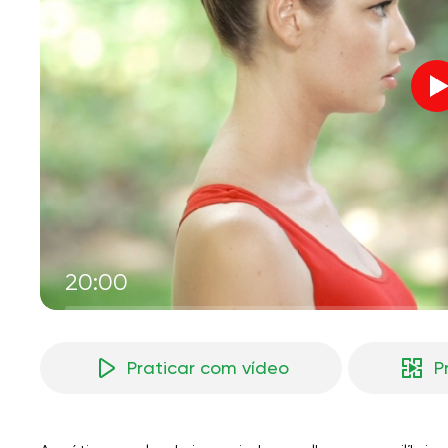
V
M
20:00
Praticar com vídeo
P