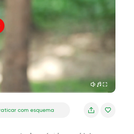
sonhos matinais
01:34
oz do instrutor
frescor da floresta
05:00
úsica
chuva de verão
02:00
silêncio da montanha
02:00
brisa do mar
02:00
a voz do vento
02:00
floresta da primavera
02:00
raticar com esquema