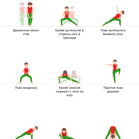
Движение колен
Крийя вытянутой в
Поза вытянутого
стоя
сторону ноги в
бокового угла
приседе
Поза всадника
Крийя нижний
Простая поза
перекат с ноги на
дерева
ногу