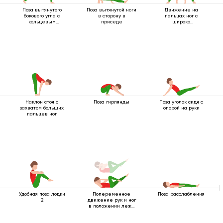
Поза вытянутого
Поза вытянутой ноги
Движение на
бокового угла с
в сторону в
пальцах ног с
кольцевым
приседе
широко
захватом под
расставленными
коленом
ногами
Наклон стоя с
Поза гирлянды
Поза уголок сидя с
захватом больших
опорой на руки
пальцев ног
Удобная поза лодки
Попеременное
Поза расслабления
2
движение рук и ног
в положении лежа
на спине