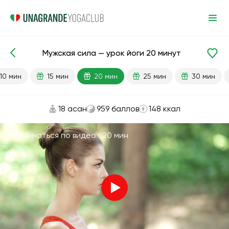
Мужская сила — урок йоги 20 минут
Готовые уроки
Секс
10 мин
15 мин
20 мин
25 мин
30 мин
18 асан
959 баллов
148 ккал
Заниматься по видео ·
20 мин