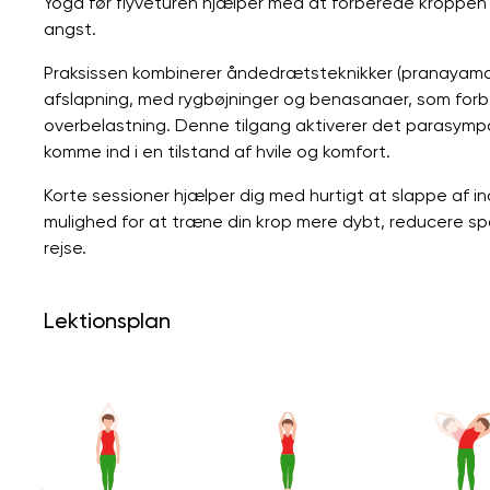
Yoga før flyveturen hjælper med at forberede kroppen 
angst.
Praksissen kombinerer åndedrætsteknikker (pranayama
afslapning, med rygbøjninger og benasanaer, som forb
overbelastning. Denne tilgang aktiverer det parasym
komme ind i en tilstand af hvile og komfort.
Korte sessioner hjælper dig med hurtigt at slappe af in
mulighed for at træne din krop mere dybt, reducere sp
rejse.
Lektionsplan