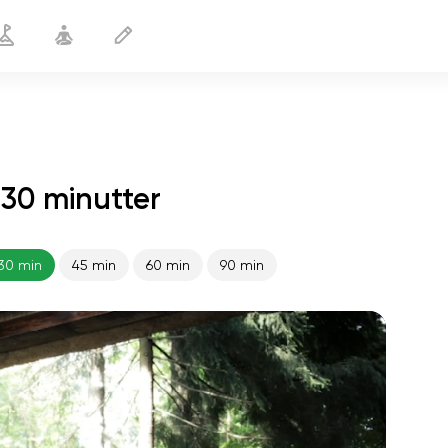
 30 minutter
Før flyvningen
30 min
30 min
45 min
60 min
90 min
sjælens flugt
01:44
indre fred
01:27