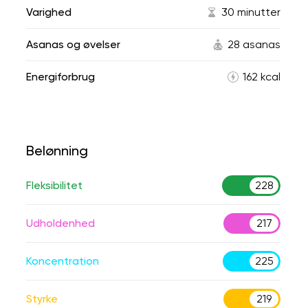
Varighed
30 minutter
Asanas og øvelser
28 asanas
Energiforbrug
162 kcal
Belønning
Fleksibilitet
228
Udholdenhed
217
Koncentration
225
Styrke
219