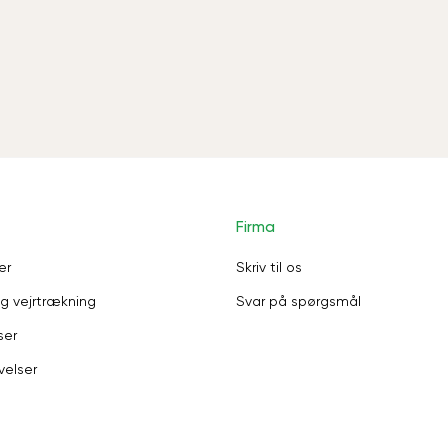
Firma
er
Skriv til os
g vejrtrækning
Svar på spørgsmål
ser
velser