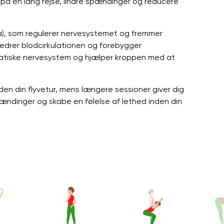
på en lang rejse, lindre spændinger og reducere
), som regulerer nervesystemet og fremmer
edrer blodcirkulationen og forebygger
patiske nervesystem og hjælper kroppen med at
den din flyvetur, mens længere sessioner giver dig
ændinger og skabe en følelse af lethed inden din