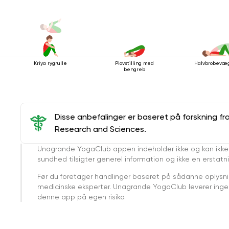
Kriya rygrulle
Plovstilling med
Halvbrobevæ
bengreb
Disse anbefalinger er baseret på forskning fr
Research and Sciences.
Unagrande YogaClub appen indeholder ikke og kan ikke
sundhed tilsigter generel information og ikke en erstatn
Før du foretager handlinger baseret på sådanne oplysnin
medicinske eksperter. Unagrande YogaClub leverer ingen 
denne app på egen risiko.