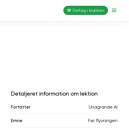
Deltag i klubben
Detaljeret information om lektion
Forfatter
Unagrande AI
Emne
Før flyvningen