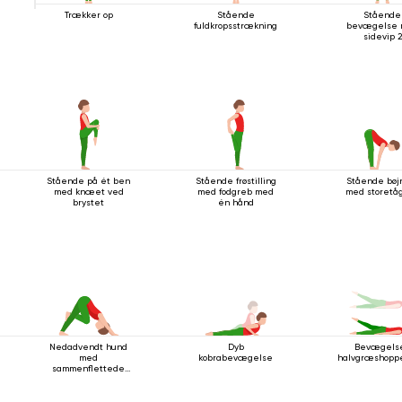
Trækker op
Stående
Stående
fuldkropsstrækning
bevægelse
sidevip 2
Stående på ét ben
Stående frøstilling
Stående bøj
med knæet ved
med fodgreb med
med storetå
brystet
én hånd
Nedadvendt hund
Dyb
Bevægelse
med
kobrabevægelse
halvgræshoppe
sammenflettede
ben