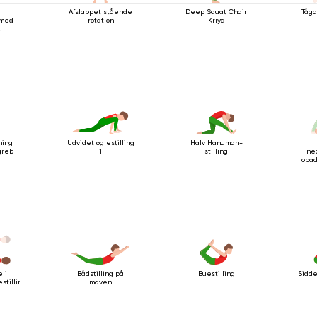
Afslappet stående
Deep Squat Chair
Tåga
 med
rotation
Kriya
ning
Udvidet øglestilling
Halv Hanuman-
greb
1
stilling
ne
opa
Bådstilling på
Buestilling
Sidde
 i
maven
stillingen