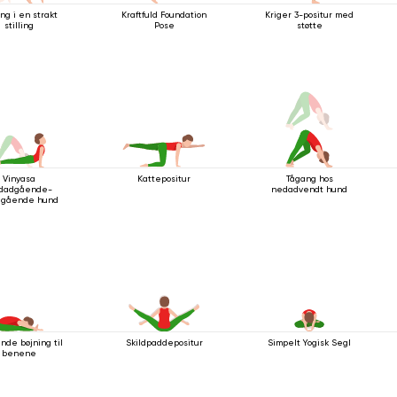
ng i en strakt
Kraftfuld Foundation
Kriger 3-positur med
stilling
Pose
støtte
Vinyasa
Kattepositur
Tågang hos
dadgående-
nedadvendt hund
dgående hund
nde bøjning til
Skildpaddepositur
Simpelt Yogisk Segl
benene