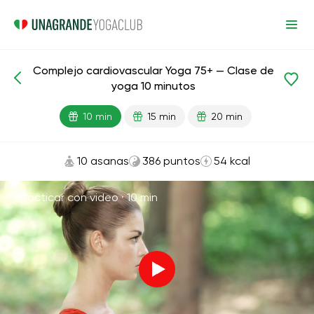
Complejo cardiovascular Yoga 75+ — Clase de
Lecciones preparadas
Edad
yoga 10 minutos
10 min
15 min
20 min
10 asanas
386 puntos
54 kcal
Practicar con video ·
10 min