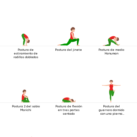
Postura de
Postura del jinete
Postura de medio
estiramiento de
Hanuman
rodillas dobladas
Postura 2 del sabio
Postura de flexión
Postura del
Marichi
en tres partes
guerrero dormido
sentado
con una pierna
extendida