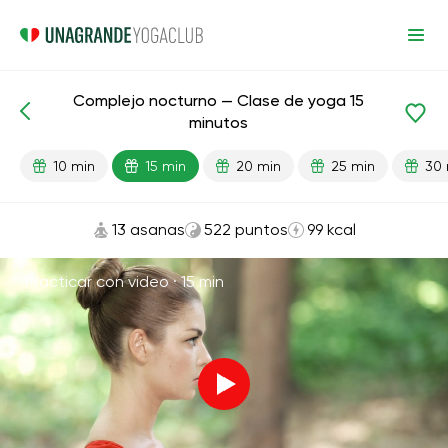
Complejo nocturno — Clase de yoga 15
Lecciones preparadas
Relajación
minutos
10 min
15 min
20 min
25 min
30 
13 asanas
522 puntos
99 kcal
Practicar con video ·
15 min